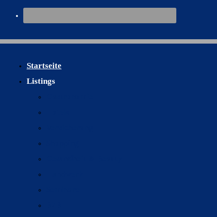
Startseite
Listings
Gastronomie
Hotels
Versicherung
Shopping
Gesundheit & Beauty
Handwerk
Seminare
Informationen
B2B
Impressum