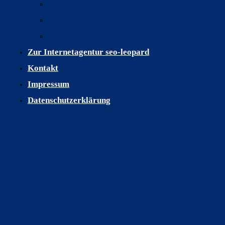
Spenden
Datenschutzerklärung
Videoproduktion
Copyright © 2013-2026 seo-leopard e.K. | seo-leopard Verzeichnis
Agenturen
Zur Internetagentur seo-leopard
Kontakt
Impressum
Datenschutzerklärung