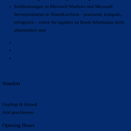
Zertifizierungen zu Microsoft Windows und Microsoft
Serverprodukten in Abendkursform – praxisnah, kompakt,
erfolgreich – sofern Sie tagsüber an Ihrem Arbeitsplatz nicht
abkömmlich sind
0261 304120
info@piwingerundlau.de
www.piwingerundlau.de
Standort
Get Direction
Gepflegt & Aktuell
Jetzt geschlossen
Opening Hours